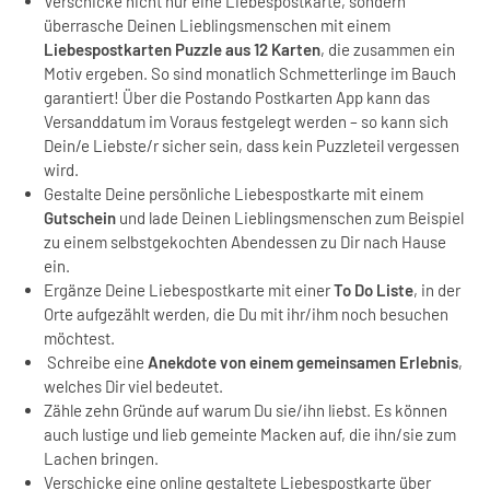
Verschicke nicht nur eine Liebespostkarte, sondern
überrasche Deinen Lieblingsmenschen mit einem
Liebespostkarten Puzzle aus 12 Karten
, die zusammen ein
Motiv ergeben. So sind monatlich Schmetterlinge im Bauch
garantiert! Über die Postando Postkarten App kann das
Versanddatum im Voraus festgelegt werden – so kann sich
Dein/e Liebste/r sicher sein, dass kein Puzzleteil vergessen
wird.
Gestalte Deine persönliche Liebespostkarte mit einem
Gutschein
und lade Deinen Lieblingsmenschen zum Beispiel
zu einem selbstgekochten Abendessen zu Dir nach Hause
ein.
Ergänze Deine Liebespostkarte mit einer
To Do Liste
, in der
Orte aufgezählt werden, die Du mit ihr/ihm noch besuchen
möchtest.
Schreibe eine
Anekdote von einem gemeinsamen Erlebnis
,
welches Dir viel bedeutet.
Zähle zehn Gründe auf warum Du sie/ihn liebst. Es können
auch lustige und lieb gemeinte Macken auf, die ihn/sie zum
Lachen bringen.
Verschicke eine online gestaltete Liebespostkarte über