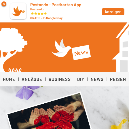
×
Postando - Postkarten App
Postando
App
Anzeigen
GRATIS - In Google Play
HOME
|
ANLÄSSE
|
BUSINESS
|
DIY
|
NEWS
|
REISEN