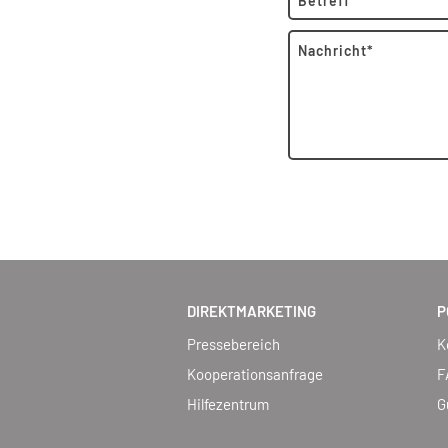
DIREKTMARKETING
P
Pressebereich
K
Kooperationsanfrage
F
Hilfezentrum
G