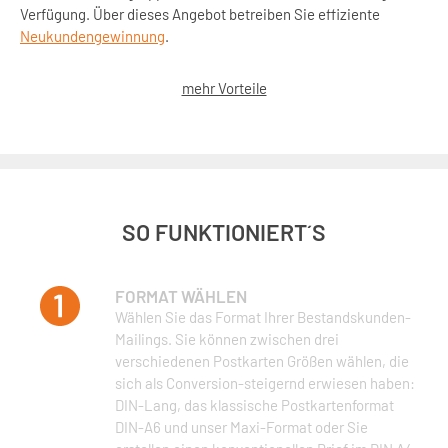
Verfügung. Über dieses Angebot betreiben Sie effiziente
Neukundengewinnung
.
mehr Vorteile
SO FUNKTIONIERT´S
FORMAT WÄHLEN
Wählen Sie das Format Ihrer Bestandskunden-
Mailings. Sie können zwischen drei
verschiedenen Postkarten Größen wählen, die
sich als Conversion-steigernd erwiesen haben:
DIN-Lang, das klassische Postkartenformat
DIN-A6 und unser Maxi-Format oder Sie