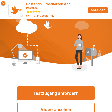
×
Postando - Postkarten App
Postando
App
Anzeigen
GRATIS - In Google Play
Testzugang anfordern
Video ansehen